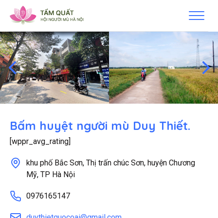
Bấm huyệt người mù Duy Thiết.
[wppr_avg_rating]
khu phố Bắc Sơn, Thị trấn chúc Sơn, huyện Chương
Mỹ, TP Hà Nội
0976165147
duythietquocoai@gmail.com