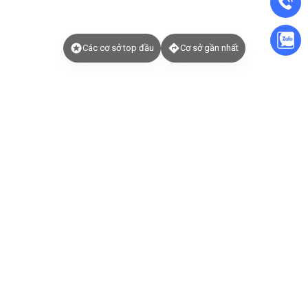
Các cơ sở top đầu
Cơ sở gần nhất
Đặt lịch tẩm quất