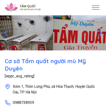
Cơ sở Tẩm quất người mù Mỹ
Duyên
[wppr_avg_rating]
Xóm 1, Thôn Long Phú, xã Hòa Thạch, Huyện Quốc
Oai, TP Hà Nội
0988738939