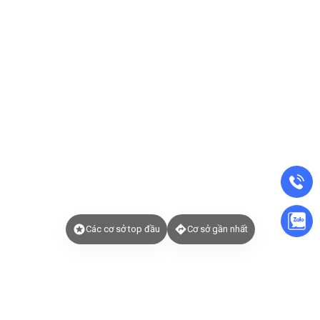
Các cơ sở top đầu
Cơ sở gần nhất
Đặt lịch tẩm quất