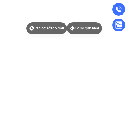
Các cơ sở top đầu
Cơ sở gần nhất
Đặt lịch tẩm quất