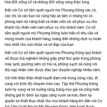
hóa đốt sống cổ và những đốt sống vùng thắc lưng.
Đến với Cơ sở tẩm quất người mù Phương Đông các cô,
các chị và các bạn nữ cũng hãy an tâm vì chúng tôi có
phòng nam nữ riêng biệt và nhân viên nữ sẽ phục vụ cho
khách nữ, nhân viên nam phục vụ cho khách nam. Cơ sở
tẩm quất người mù Phương Đông luôn hiểu rõ nhu cầu và
mong muốn của khách hàng, mang đến những dịch vụ hoàn
hảo nhất cho sức khỏe và vẻ đẹp của bạn.
Đến với Cơ sở tẩm quất người mù Phương Đông quý khách
sẽ được trải nghiệm những giây phút thư giản trong phòng
máy lạnh, giường nệm có trải ra, phòng sạch sẽ cùng với
đội ngủ nhân viên được đào tạo chuyên nghiệp nhiều năm.
Với tinh thần thần nhiệt huyết đam mê trong công việc, đi
cùng với trình độ chuyên môn cao. Tập thể Phương Đông
luôn hy vọng và tin tưởng rằng, bằng mọi giá sẽ cống hiến
những giá trị đem lại ngày càng vươn xa hơn, đem lại
quyền lợi thiết thực nhất cho mọi khách hàng khi đến với Cơ
Sở Tẩm Quất Người Mù Phương Đông. Hân hạnh được